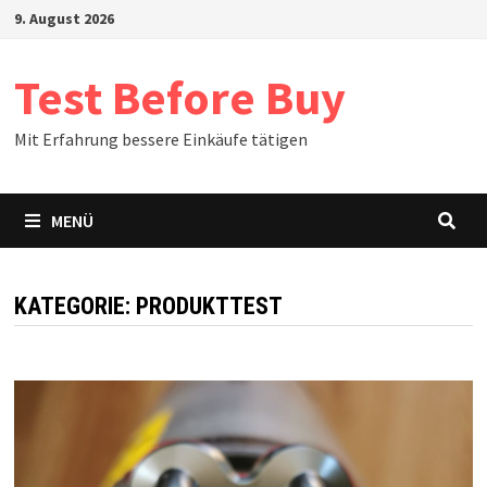
Zum
9. August 2026
Inhalt
springen
Test Before Buy
Mit Erfahrung bessere Einkäufe tätigen
MENÜ
KATEGORIE:
PRODUKTTEST