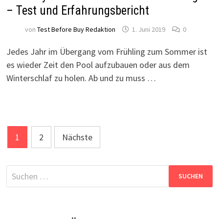
– Test und Erfahrungsbericht
von
Test Before Buy Redaktion
1. Juni 2019
0
Jedes Jahr im Übergang vom Frühling zum Sommer ist
es wieder Zeit den Pool aufzubauen oder aus dem
Winterschlaf zu holen. Ab und zu muss …
Beitragsnavigation
1
2
Nächste
Suchen
nach: