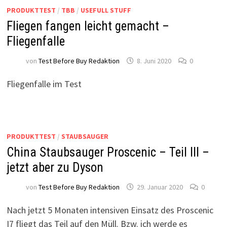
PRODUKTTEST
/
TBB
/
USEFULL STUFF
Fliegen fangen leicht gemacht –
Fliegenfalle
von
Test Before Buy Redaktion
8. Juni 2020
0
Fliegenfalle im Test
PRODUKTTEST
/
STAUBSAUGER
China Staubsauger Proscenic – Teil III –
jetzt aber zu Dyson
von
Test Before Buy Redaktion
29. Januar 2020
0
Nach jetzt 5 Monaten intensiven Einsatz des Proscenic
I7 fliegt das Teil auf den Müll. Bzw. ich werde es