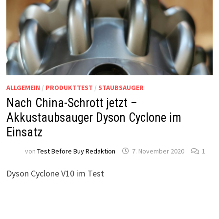
ALLGEMEIN
/
PRODUKTTEST
/
STAUBSAUGER
Nach China-Schrott jetzt –
Akkustaubsauger Dyson Cyclone im
Einsatz
von
Test Before Buy Redaktion
7. November 2020
1
Dyson Cyclone V10 im Test