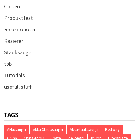
Garten
Produkttest
Rasenroboter
Rasierer
Staubsauger
tbb
Tutorials
usefull stuff
TAGS
Akkusauger
Akku Staubsauger
Akkustaubsauger
Bestway
China
China-Tools
Crystal
de longhi
Dyson
Filteranlage