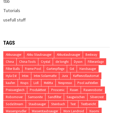
tbb
Tutorials
usefull stuff
TAGS
Akkusauger
Akku Staubsauger
Akkustaubsauger
Bestway
China
China-Tools
Crystal
de longhi
Dyson
Filteranlage
Filter Balls
Frame Pool
Gartenpflege
Gst
Handsauger
Hyla Est
Intex
Intex Solarmatte
Jura
Kaffeevollautomat
kaufen
Krups
Lidl
Melitta
Nespresso
Pool aufstellen
Preisvergleich
Produkttest
Proscenic
Rasen
Rasenroboter
Robomover
Samsonite
Sandfilter
Saugwischen
Silvercrest
SodaStream
Staubsauger
Steinbach
Test
Testbericht
Wassersprudler
Wasserstaubsauger
Worx Landroid
Xiaomi