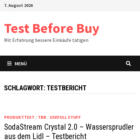
Zum
7. August 2026
Inhalt
springen
Test Before Buy
Mit Erfahrung bessere Einkäufe tätigen
MENÜ
SCHLAGWORT:
TESTBERICHT
PRODUKTTEST
/
TBB
/
USEFULL STUFF
SodaStream Crystal 2.0 – Wassersprudler
aus dem Lidl – Testbericht