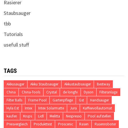
Rasierer
Staubsauger
tbb
Tutorials
usefull stuff
TAGS
Akkusauger
Akku Staubsauger
Akkustaubsauger
Bestway
China
China-Tools
Crystal
de longhi
Dyson
Filteranlage
Filter Balls
Frame Pool
Gartenpflege
Gst
Handsauger
Hyla Est
Intex
Intex Solarmatte
Jura
Kaffeevollautomat
kaufen
Krups
Lidl
Melitta
Nespresso
Pool aufstellen
Preisvergleich
Produkttest
Proscenic
Rasen
Rasenroboter