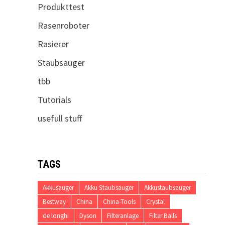
Produkttest
Rasenroboter
Rasierer
Staubsauger
tbb
Tutorials
usefull stuff
TAGS
Akkusauger
Akku Staubsauger
Akkustaubsauger
Bestway
China
China-Tools
Crystal
de longhi
Dyson
Filteranlage
Filter Balls