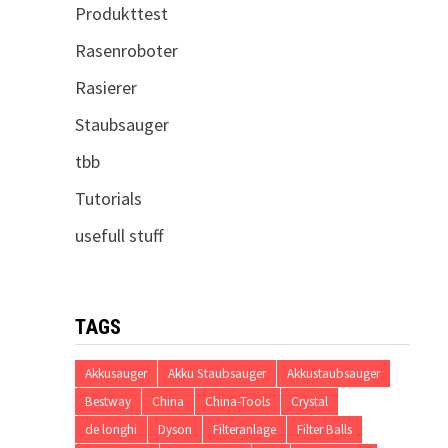
Produkttest
Rasenroboter
Rasierer
Staubsauger
tbb
Tutorials
usefull stuff
TAGS
Akkusauger
Akku Staubsauger
Akkustaubsauger
Bestway
China
China-Tools
Crystal
de longhi
Dyson
Filteranlage
Filter Balls