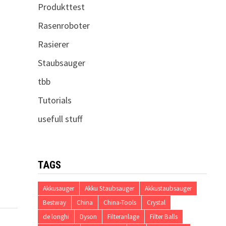
Produkttest
Rasenroboter
Rasierer
Staubsauger
tbb
Tutorials
usefull stuff
TAGS
Akkusauger
Akku Staubsauger
Akkustaubsauger
Bestway
China
China-Tools
Crystal
de longhi
Dyson
Filteranlage
Filter Balls