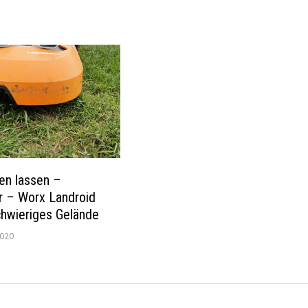
ten lassen –
r – Worx Landroid
hwieriges Gelände
2020