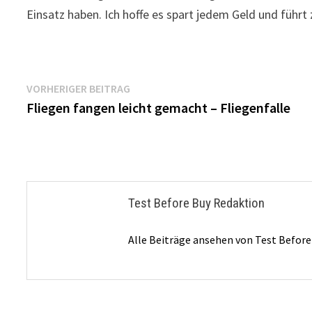
Einsatz haben. Ich hoffe es spart jedem Geld und führ
Beitragsnavigation
Vorheriger
VORHERIGER BEITRAG
Beitrag:
Fliegen fangen leicht gemacht – Fliegenfalle
Test Before Buy Redaktion
Alle Beiträge ansehen von Test Befor