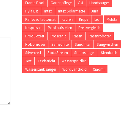
Frame Pool
Gartenpflege
Gst
Handsauger
Hyla Est
Intex
Intex Solarmatte
Jura
Kaffeevollautomat
kaufen
Krups
Lidl
Melitta
Nespresso
Pool aufstellen
Preisvergleich
Produkttest
Proscenic
Rasen
Rasenroboter
Robomover
Samsonite
Sandfilter
Saugwischen
Silvercrest
SodaStream
Staubsauger
Steinbach
Test
Testbericht
Wassersprudler
Wasserstaubsauger
Worx Landroid
Xiaomi