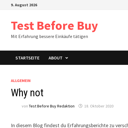
Zum
9. August 2026
Inhalt
springen
Test Before Buy
Mit Erfahrung bessere Einkäufe tätigen
STARTSEITE
ABOUT
ALLGEMEIN
Why not
von
Test Before Buy Redaktion
18. Oktober 2020
In diesem Blog findest du Erfahrungsberichte zu vers