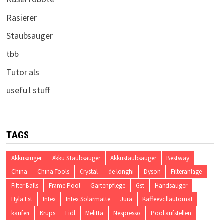
Rasierer
Staubsauger
tbb
Tutorials
usefull stuff
TAGS
Akkusauger
Akku Staubsauger
Akkustaubsauger
Bestway
China
China-Tools
Crystal
de longhi
Dyson
Filteranlage
Filter Balls
Frame Pool
Gartenpflege
Gst
Handsauger
Hyla Est
Intex
Intex Solarmatte
Jura
Kaffeevollautomat
kaufen
Krups
Lidl
Melitta
Nespresso
Pool aufstellen