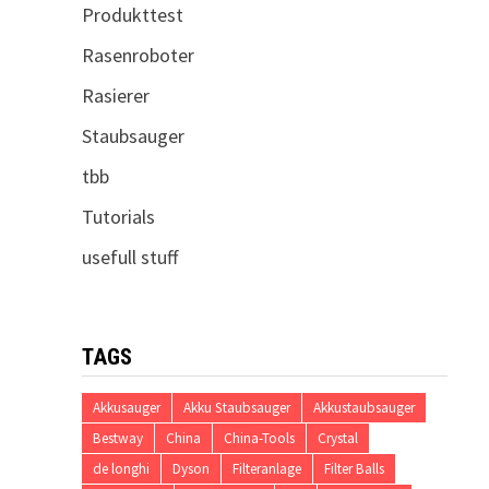
Produkttest
Rasenroboter
Rasierer
Staubsauger
tbb
Tutorials
usefull stuff
TAGS
Akkusauger
Akku Staubsauger
Akkustaubsauger
Bestway
China
China-Tools
Crystal
de longhi
Dyson
Filteranlage
Filter Balls