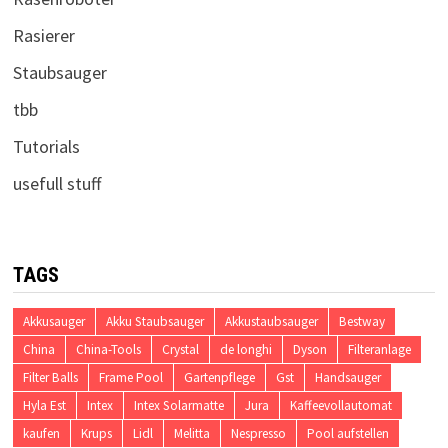
Rasierer
Staubsauger
tbb
Tutorials
usefull stuff
TAGS
Akkusauger
Akku Staubsauger
Akkustaubsauger
Bestway
China
China-Tools
Crystal
de longhi
Dyson
Filteranlage
Filter Balls
Frame Pool
Gartenpflege
Gst
Handsauger
Hyla Est
Intex
Intex Solarmatte
Jura
Kaffeevollautomat
kaufen
Krups
Lidl
Melitta
Nespresso
Pool aufstellen