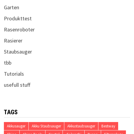
Garten
Produkttest
Rasenroboter
Rasierer
Staubsauger
tbb
Tutorials
usefull stuff
TAGS
Akkusauger
Akku Staubsauger
Akkustaubsauger
Bestway