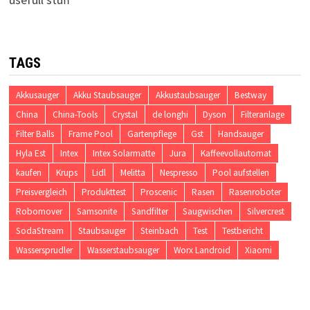
TAGS
Akkusauger
Akku Staubsauger
Akkustaubsauger
Bestway
China
China-Tools
Crystal
de longhi
Dyson
Filteranlage
Filter Balls
Frame Pool
Gartenpflege
Gst
Handsauger
Hyla Est
Intex
Intex Solarmatte
Jura
Kaffeevollautomat
kaufen
Krups
Lidl
Melitta
Nespresso
Pool aufstellen
Preisvergleich
Produkttest
Proscenic
Rasen
Rasenroboter
Robomover
Samsonite
Sandfilter
Saugwischen
Silvercrest
SodaStream
Staubsauger
Steinbach
Test
Testbericht
Wassersprudler
Wasserstaubsauger
Worx Landroid
Xiaomi