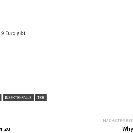
 9 Euro gibt
INSEKTENFALLE
TBB
NÄCHSTER BE
er zu
Why