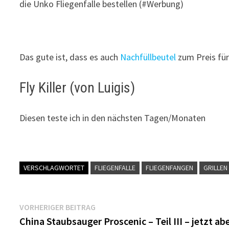
die Unko Fliegenfalle bestellen (#Werbung)
Das gute ist, dass es auch
Nachfüllbeutel
zum Preis für
Fly Killer (von Luigis)
Diesen teste ich in den nächsten Tagen/Monaten
VERSCHLAGWORTET
FLIEGENFALLE
FLIEGENFANGEN
GRILLEN
Beitragsnavigation
Vorheriger
VORHERIGER BEITRAG
Beitrag:
China Staubsauger Proscenic – Teil III – jetzt ab