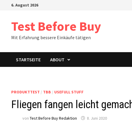
Zum
6. August 2026
Inhalt
springen
Test Before Buy
Mit Erfahrung bessere Einkäufe tätigen
STARTSEITE
ABOUT
PRODUKTTEST
/
TBB
/
USEFULL STUFF
Fliegen fangen leicht gemach
von
Test Before Buy Redaktion
8. Juni 2020