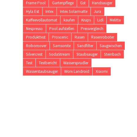
Frame Pool
Gartenpflege
Gst
Handsauger
Hyla Est
Intex
Intex Solarmatte
Jura
Kaffeevollautomat
kaufen
Krups
Lidl
Melitta
Nespresso
Pool aufstellen
Preisvergleich
Produkttest
Proscenic
Rasen
Rasenroboter
Robomover
Samsonite
Sandfilter
Saugwischen
Silvercrest
SodaStream
Staubsauger
Steinbach
Test
Testbericht
Wassersprudler
Wasserstaubsauger
Worx Landroid
Xiaomi