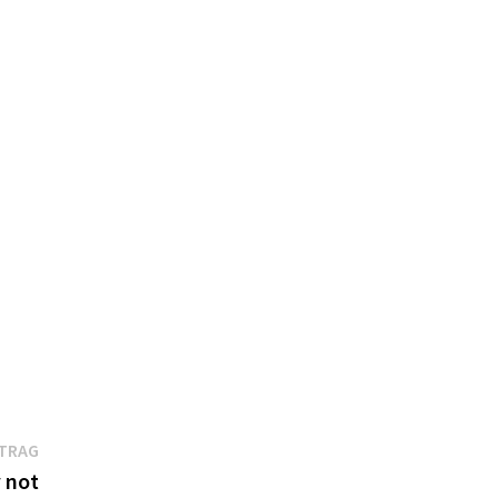
Nächster
ITRAG
Beitrag:
 not