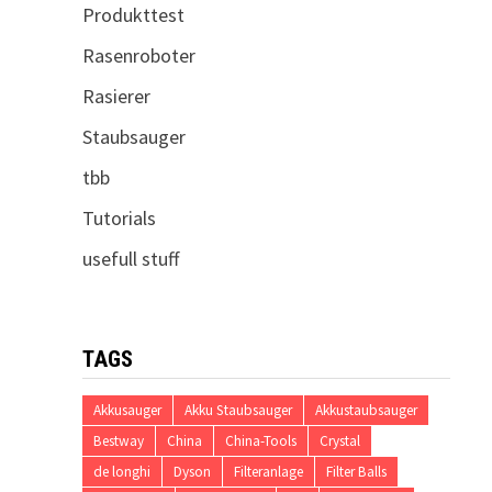
Produkttest
Rasenroboter
Rasierer
Staubsauger
tbb
Tutorials
usefull stuff
TAGS
Akkusauger
Akku Staubsauger
Akkustaubsauger
Bestway
China
China-Tools
Crystal
de longhi
Dyson
Filteranlage
Filter Balls