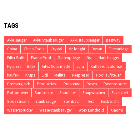
TAGS
Akkusauger
Akku Staubsauger
Akkustaubsauger
Bestway
China
China-Tools
Crystal
de longhi
Dyson
Filteranlage
Filter Balls
Frame Pool
Gartenpflege
Gst
Handsauger
Hyla Est
Intex
Intex Solarmatte
Jura
Kaffeevollautomat
kaufen
Krups
Lidl
Melitta
Nespresso
Pool aufstellen
Preisvergleich
Produkttest
Proscenic
Rasen
Rasenroboter
Robomover
Samsonite
Sandfilter
Saugwischen
Silvercrest
SodaStream
Staubsauger
Steinbach
Test
Testbericht
Wassersprudler
Wasserstaubsauger
Worx Landroid
Xiaomi