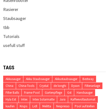
Rasenroboter
Rasierer
Staubsauger
tbb
Tutorials
usefull stuff
TAGS
Akkusauger
Akku Staubsauger
Akkustaubsauger
Bestway
China
China-Tools
Crystal
de longhi
Dyson
Filteranlage
Filter Balls
Frame Pool
Gartenpflege
Gst
Handsauger
Hyla Est
Intex
Intex Solarmatte
Jura
Kaffeevollautomat
kaufen
Krups
Lidl
Melitta
Nespresso
Pool aufstellen